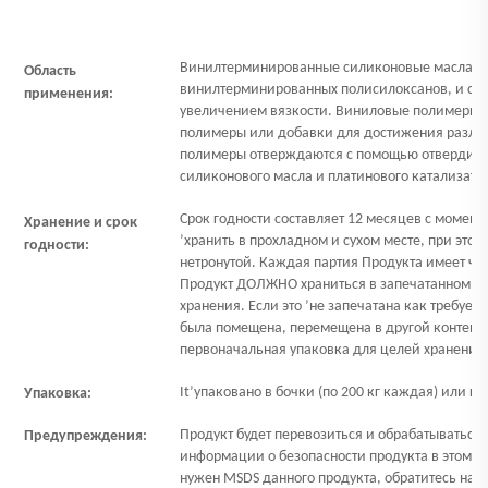
Винилтерминированные силиконовые масла пр
Область
винилтерминированных полисилоксанов, и со
применения:
увеличением вязкости. Виниловые полимеры м
полимеры или добавки для достижения различн
полимеры отверждаются с помощью отвердите
силиконового масла и платинового катализато
Срок годности составляет 12 месяцев с момент
Хранение и срок
’
хранить в прохладном и сухом месте, при этом
годности:
нетронутой. Каждая партия Продукта имеет че
Продукт ДОЛЖНО храниться в запечатанном со
хранения. Если это
’
не запечатана как требует
была помещена, перемещена в другой контейн
первоначальная упаковка для целей хранения,
It
’
упаковано в бочки (по 200 кг каждая) или ка
Упаковка:
Продукт будет перевозиться и обрабатываться к
Предупреждения:
информации о безопасности продукта в этом те
нужен MSDS данного продукта, обратитесь напр