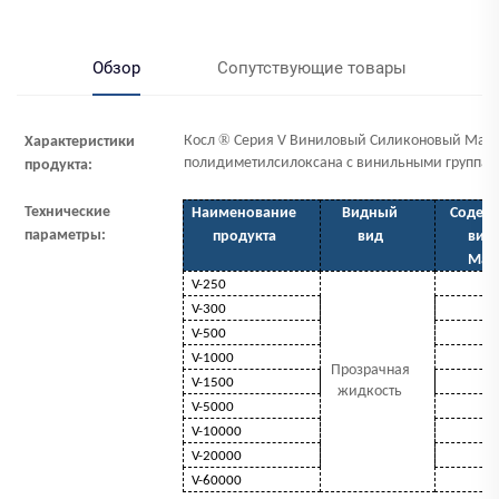
Обзор
Сопутствующие товары
®
Косл
Серия V Виниловый Силиконовый Масл
Характеристики
полидиметилсилоксана с винильными группам
продукта:
Технические
Наименование
Видный
Содер
параметры:
продукта
вид
вин
Мас
V-250
0
V-300
0
V-500
0
V-1000
0
Прозрачная
V-1500
0
жидкость
V-5000
0
V-10000
0
V-20000
0
V-60000
0