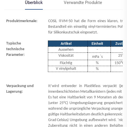
Überblick
Verwandte Produkte
®
Produktmerkmale:
COSiL
VM-50 hat die Form eines klaren, tra
Bestandteil ein einseitig vinyl-terminiertes Polyd
für Silikonkautschuk eingesetzt.
Typische
Artikel
Einheit
Zusta
technische
Aussehen
-
-
.
Parameter:
℃
Viskosität
25
mPa
s
℃
Flüchtig
%
150
/
V
vinylgehalt
%
Verpackung und
It
’
wird entweder in Plastikfass verpackt (je
Lagerung:
innenbeschichteten Metallkanistern (jedes mit ein
Es hat eine Haltbarkeit von 9 Monaten ab dem
(unter 25°C) Umgebungslagerung gespeichert 
während die ursprüngliche Verpackung unangetast
gültige Haltbarkeitsdatum deutlich gekennzeichn
Grad Celsius) Umgebung aufbewahrt wird.
’
nicht
Zubereitung nicht in einen anderen Behälter üb