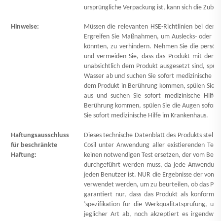
ursprüngliche Verpackung ist, kann sich die Zuber
Hinweise:
Müssen die relevanten HSE-Richtlinien bei der
Ergreifen Sie Maßnahmen, um Auslecks- oder Lec
könnten, zu verhindern. Nehmen Sie die persö
und vermeiden Sie, dass das Produkt mit den
unabsichtlich dem Produkt ausgesetzt sind, spüle
Wasser ab und suchen Sie sofort medizinische Hi
dem Produkt in Berührung kommen, spülen Sie di
aus und suchen Sie sofort medizinische Hilfe
Berührung kommen, spülen Sie die Augen sofort 
Sie sofort medizinische Hilfe im Krankenhaus.
Haftungsausschluss
Dieses technische Datenblatt des Produkts stellt 
für beschränkte
Cosil unter Anwendung aller existierenden Te
Haftung:
keinen notwendigen Test ersetzen, der vom Benutz
durchgeführt werden muss, da jede Anwendungssi
jeden Benutzer ist. NUR die Ergebnisse der vom 
verwendet werden, um zu beurteilen, ob das Prod
garantiert nur, dass das Produkt als konform m
’
spezifikation für die Werkqualitätsprüfung, un
jeglicher Art ab, noch akzeptiert es irgendwel