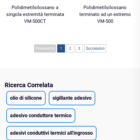
Polidimetilsilossano a
Polidimetilsilossano
singola estremità terminata
terminato ad un estremo
VM-500CT
VM-500
Precedente
1
2
3
Successivo
Ricerca Correlata
olio di silicone
sigillante adesivo
adesivo conduttore termico
adesivi conduttivi termici all'ingrosso