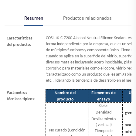
Resumen
Productos relacionados
®
COSiL
C-7200 Alcohol Neutral Silicone Sealant es 
Características
forma independiente por la empresa, que es un sellado
del producto:
de múltiples funciones y componente único. Tiene u
cuando se aplica en la superficie del vidrio, superfic
diversos metales incluyendo acero inoxidable, plástico
corrosivo para materiales como el cobre, vidrio recub
’
caracterizado como un producto que
’
es amigable c
etc., liderando la tendencia de desarrollo en el merc
Parámetros
Nombre del
Elementos de
Uni
técnicos típicos:
producto
ensayo
Color
Densidad
g/cm
Deslizamiento
(
vertical)
mm
No curado (Condición
Tiempo de
mínim