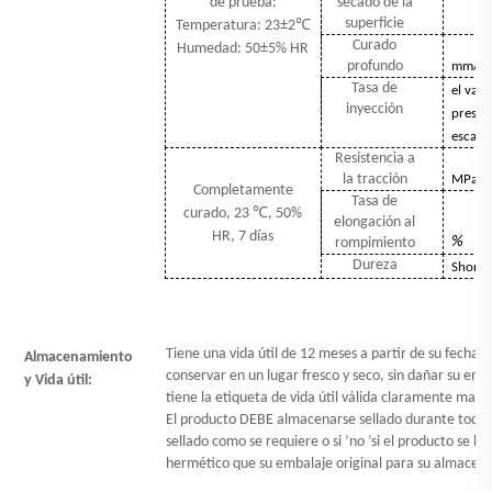
de prueba:
secado de la
superficie
Temperatura:
23±2
℃
Curado
Humedad: 50±5% HR
profundo
mm/
e
Tasa de
el valo
inyección
presió
escape
Resistencia a
la tracción
MPa
Completamente
Tasa de
curado, 23
℃
, 50%
elongación al
HR, 7 días
%
rompimiento
Dureza
Shore 
Tiene una vida útil de 12 meses a partir de su fecha 
Almacenamiento
conservar en un lugar fresco y seco, sin dañar su emb
y Vida útil:
tiene la etiqueta de vida útil válida claramente marc
El producto DEBE almacenarse sellado durante todo 
sellado como se requiere o si
’
no
’
si el producto se h
hermético que su embalaje original para su almacen