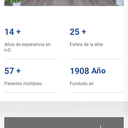
15
+
26
+
Años de experiencia en
Esfera de la élite
I+D
60
+
2008
Año
Patentes múltiples
Fundado en