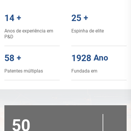
15
+
26
+
Anos de experiência em
Espinha de elite
P&D
60
+
2008
Ano
Patentes múltiplas
Fundada em
50