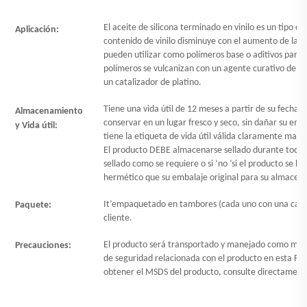
El aceite de silicona terminado en vinilo es un tipo de 
Aplicación:
contenido de vinilo disminuye con el aumento de la vi
pueden utilizar como polímeros base o aditivos para l
polímeros se vulcanizan con un agente curativo de ac
un catalizador de platino.
Tiene una vida útil de 12 meses a partir de su fecha 
Almacenamiento
conservar en un lugar fresco y seco, sin dañar su emb
y Vida útil:
tiene la etiqueta de vida útil válida claramente marc
El producto DEBE almacenarse sellado durante todo 
sellado como se requiere o si
’
no
’
si el producto se h
hermético que su embalaje original para su almacen
It
’
empaquetado en tambores (cada uno con una capac
Paquete:
cliente.
El producto será transportado y manejado como merc
Precauciones:
de seguridad relacionada con el producto en esta Fich
obtener el MSDS del producto, consulte directamente