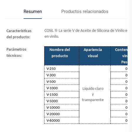
Resumen
Productos relacionados
®
COSiL
La serie V de Aceite de Silicona de Vinilo es 
Características
en vinilo.
del producto:
Parámetros
Nombre del
Apariencia
Contenid
técnicos:
producto
visual
vinilo
Peso
V-250
0.7
V-300
0.5
V-500
0.4
V-1000
Líquido claro
0.3
y
V-1500
0.2
transparente
V-5000
0.1
V-10000
0.1
V-20000
0.1
V-60000
0.0