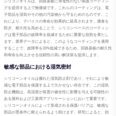
シリコンオイルは、回路基板に導電性のない保護コーティン
グを提供する上で無価値です。これらのコーティングは、電
子部品を湿気やその他の汚染物から守るためのものです。こ
れにより、デバイスの寿命が効果的に延長されます。腐食を
防ぎ、耐久性を高めることで、シリコンベースのコーティン
グは電子部品の故障率を低減するために重要な役割を果たし
ます。業界データによると、このようなコーティングを適用
することで、故障率を20%低減できるため、回路基板の耐久性
和寿命を向上させる信頼性の高い解決策を提供します。
敏感な部品における湿気密封
シリコーンオイルは優れた湿気防止剤であり、それにより敏
感な電子部品を保護する上で欠かせない存在です。この湿気
防止機能は、高湿度が装置の健全性に影響を与える可能性の
ある屋外および工業用アプリケーションにおいて重要です。
シリコーンオイルによって形成される保護バリアは、敏感な
部品が悪条件に耐えられるよう助けます。研究によると、効