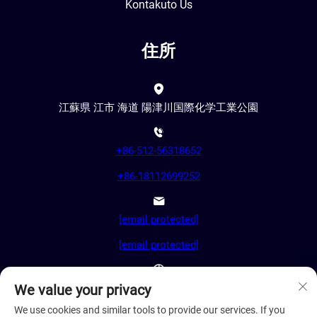
Kontakuto Us
住所
江蘇県 江市 海道 陽津川国際化学工業公園
+86-512-56318652
+86-18112699252
[email protected]
[email protected]
AM8:00-PM18:00
We value your privacy
We use cookies and similar tools to provide our services. If you