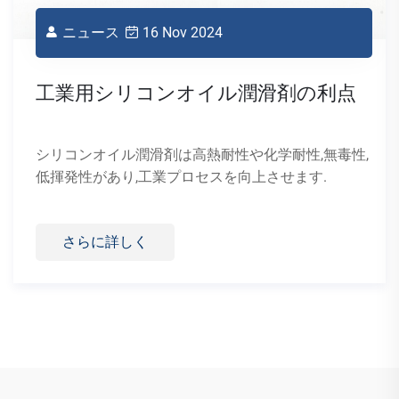
の利点
,無毒性,
す.