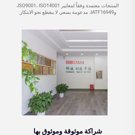
المنتجات معتمدة وفقاً لمعايير ISO9001، ISO14001،
وIATF16949، مدعومة بسعي لا ينقطع نحو الابتكار.
شراكة موثوقة وموثوق بها