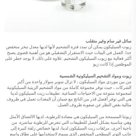
سائل غير سام وغير متقلب
زيوت السيليكون يمكن أن تمدد فترة التشحيم لأنها لديها معدل تبخر منخفض
جدا. العمل في البيئات حيث الاستقرار التشغيلي هو من أهمية قصوى يصبح
أكثر فعالية مع زيوت السيليكون التشحيم. علاوة على ذلك، لا يوجد خطر على
الموظفين إذا كانت زيو
زيوت ومواد التشحيم السيليكونية الشمسية
من بين موردي مواد السيليكون ، لا تزال سوبر سولار واحدة من أكبر
الشركات ، حيث توفر مجموعة كاملة من مواد التشحيم الزيتية السيليكونية
لمجموعة متنوعة من الاحتياجات الصناعية. تطبيقات زيت السيليكون لدينا
هي التي توفر أفضل قدر من الناتج مع ضمان أن المعدات تعمل في ظروف
مثالية بغض النظر عن صعوبة ظروف العمل.
زيوتنا المسمحة من السيليكون هي مضادة للرطوبة، لديها الالتصاق الأمثل
وهي مناسبة بشكل أفضل للتطبيقات التي تتعرض للرطوبة مباشرة. من
ناحية أخرى، مزلقات زيت السيليكون لدينا، لديها خصائص زلقة كبيرة إلى
جانب التوتر السطحي المنخفض الذي يسمح لاستخدامها على نطاق واسع