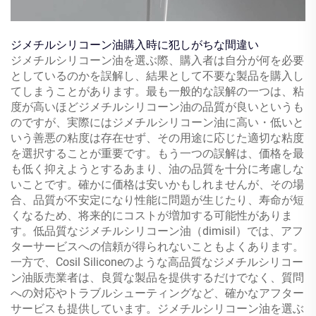
ジメチルシリコーン油購入時に犯しがちな間違い
ジメチルシリコーン油を選ぶ際、購入者は自分が何を必要
としているのかを誤解し、結果として不要な製品を購入し
てしまうことがあります。最も一般的な誤解の一つは、粘
度が高いほどジメチルシリコーン油の品質が良いというも
のですが、実際にはジメチルシリコーン油に高い・低いと
いう善悪の粘度は存在せず、その用途に応じた適切な粘度
を選択することが重要です。もう一つの誤解は、価格を最
も低く抑えようとするあまり、油の品質を十分に考慮しな
いことです。確かに価格は安いかもしれませんが、その場
合、品質が不安定になり性能に問題が生じたり、寿命が短
くなるため、将来的にコストが増加する可能性がありま
す。低品質なジメチルシリコーン油（dimisil）では、アフ
ターサービスへの信頼が得られないこともよくあります。
一方で、Cosil Siliconeのような高品質なジメチルシリコー
ン油販売業者は、良質な製品を提供するだけでなく、質問
への対応やトラブルシューティングなど、確かなアフター
サービスも提供しています。ジメチルシリコーン油を選ぶ