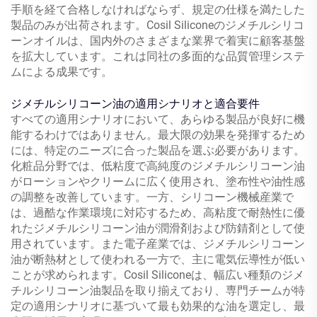
手順を経て合格しなければならず、規定の仕様を満たした
製品のみが出荷されます。Cosil Siliconeのジメチルシリコ
ーンオイルは、国内外のさまざまな業界で着実に顧客基盤
を拡大しています。これは同社の多面的な品質管理システ
ムによる成果です。
ジメチルシリコーン油の適用シナリオと適合要件
すべての適用シナリオにおいて、あらゆる製品が良好に機
能するわけではありません。最大限の効果を発揮するため
には、特定のニーズに合った製品を選ぶ必要があります。
化粧品分野では、低粘度で高純度のジメチルシリコーン油
がローションやクリームに広く使用され、塗布性や油性感
の調整を改善しています。一方、シリコーン機械産業で
は、過酷な作業環境に対応するため、高粘度で耐熱性に優
れたジメチルシリコーン油が潤滑剤および防錆剤として使
用されています。また電子産業では、ジメチルシリコーン
油が断熱材として使われる一方で、主に電気伝導性が低い
ことが求められます。Cosil Siliconeは、幅広い種類のジメ
チルシリコーン油製品を取り揃えており、専門チームが特
定の適用シナリオに基づいて最も効果的な油を選定し、最