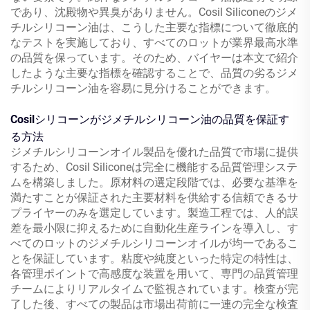
であり、沈殿物や異臭がありません。Cosil Siliconeのジメ
チルシリコーン油は、こうした主要な指標について徹底的
なテストを実施しており、すべてのロットが業界最高水準
の品質を保っています。そのため、バイヤーは本文で紹介
したような主要な指標を確認することで、品質の劣るジメ
チルシリコーン油を容易に見分けることができます。
Cosilシリコーンがジメチルシリコーン油の品質を保証す
る方法
ジメチルシリコーンオイル製品を優れた品質で市場に提供
するため、Cosil Siliconeは完全に機能する品質管理システ
ムを構築しました。原材料の選定段階では、必要な基準を
満たすことが保証された主要材料を供給する信頼できるサ
プライヤーのみを選定しています。製造工程では、人的誤
差を最小限に抑えるために自動化生産ラインを導入し、す
べてのロットのジメチルシリコーンオイルが均一であるこ
とを保証しています。粘度や純度といった特定の特性は、
各管理ポイントで高感度な装置を用いて、専門の品質管理
チームによりリアルタイムで監視されています。検査が完
了した後、すべての製品は市場出荷前に一連の完全な検査