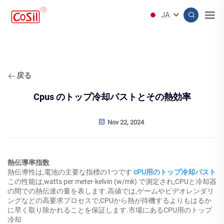
JA
戻る
Cpus のトップ冷却パストとその熱効率
Nov 22, 2024
熱伝導率指数
熱伝導性は,電池の主要な指標の1つです
cPU用のトップ冷却パスト
この性能は,watts per meter-kelvin (w/mk) で測定され,CPUと冷却器
の間での熱伝達の量を表します.高値では,ゲームやビデオレンダリ
ングなどの高要求プロセスで,CPUから熱が待機するよりもはるか
に早く取り除かれることを保証します.市場にあるCPU用のトップ
冷却