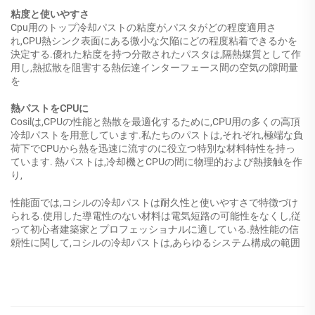
粘度と使いやすさ
Cpu用のトップ冷却パストの粘度が,パスタがどの程度適用さ
れ,CPU熱シンク表面にある微小な欠陥にどの程度粘着できるかを
決定する.優れた粘度を持つ分散されたパスタは,隔熱媒質として作
用し,熱拡散を阻害する熱伝達インターフェース間の空気の隙間量
を
熱パストをCPUに
Cosilは,CPUの性能と熱散を最適化するために,CPU用の多くの高頂
冷却パストを用意しています.私たちのパストは,それぞれ,極端な負
荷下でCPUから熱を迅速に流すのに役立つ特別な材料特性を持っ
ています. 熱パストは,冷却機とCPUの間に物理的および熱接触を作
り,
性能面では,コシルの冷却パストは耐久性と使いやすさで特徴づけ
られる.使用した導電性のない材料は電気短路の可能性をなくし,従
って初心者建築家とプロフェッショナルに適している.熱性能の信
頼性に関して,コシルの冷却パストは,あらゆるシステム構成の範囲