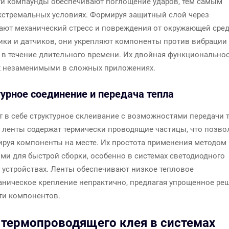
ти компаунды обеспечивают поглощение ударов, тем самым
кстремальных условиях. Формируя защитный слой через
ают механический стресс и повреждения от окружающей сре
ки и датчиков, они укрепляют компоненты против вибрации
у в течение длительного времени. Их двойная функционально
их незаменимыми в сложных приложениях.
урное соединение и передача тепла
 в себе структурное склеивание с возможностями передачи т
и ленты содержат термически проводящие частицы, что позво
ируя компоненты на месте. Их простота применения методом
ми для быстрой сборки, особенно в системах светодиодного
 устройствах. Ленты обеспечивают низкое тепловое
аническое крепление непрактично, предлагая упрощенное ре
сти компонентов.
термопроводящего клея в системах