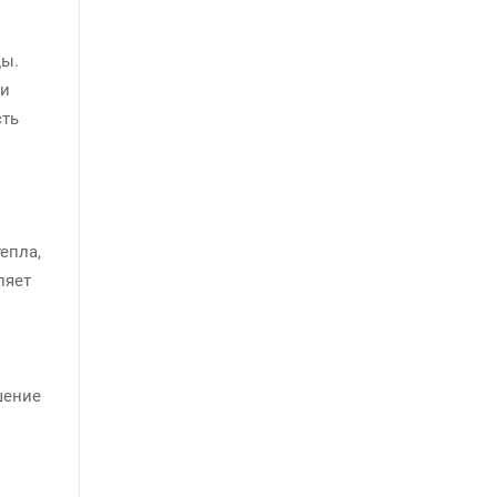
ды.
 и
сть
епла,
ляет
шение