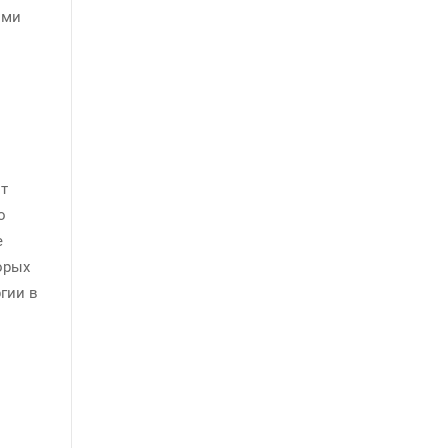
ыми
от
о
е
орых
гии в