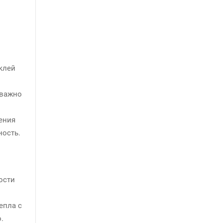
клей
 важно
ения
ность.
ости
епла с
.