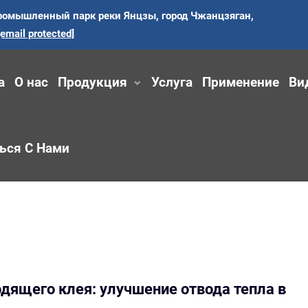
ромышленный парк реки Янцзы, город Чжанцзяган,
[email protected]
а
О нас
Продукция
Услуга
Применение
Ви
ься С Нами
ящего клея: улучшение отвода тепла в