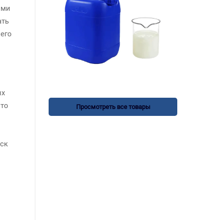
ыми
ать
 его
ых
что
Просмотреть все товары
иск