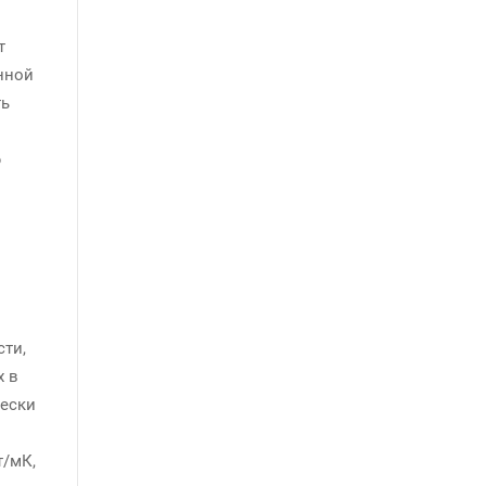
т
нной
ть
ю
ти,
х в
чески
т/мК,