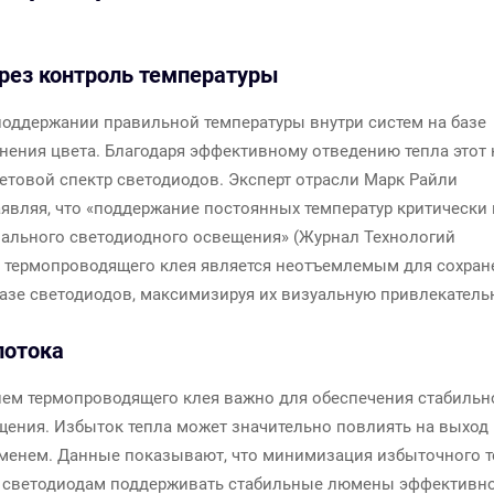
рез контроль температуры
оддержании правильной температуры внутри систем на базе
ения цвета. Благодаря эффективному отведению тепла этот 
цветовой спектр светодиодов. Эксперт отрасли Марк Райли
аявляя, что «поддержание постоянных температур критически
иального светодиодного освещения» (Журнал Технологий
е термопроводящего клея является неотъемлемым для сохран
базе светодиодов, максимизируя их визуальную привлекатель
потока
ем термопроводящего клея важно для обеспечения стабильн
щения. Избыток тепла может значительно повлиять на выход
менем. Данные показывают, что минимизация избыточного т
 светодиодам поддерживать стабильные люмены эффективно