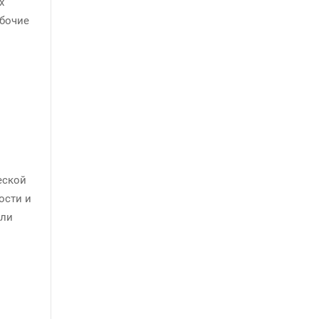
х
абочие
еской
ости и
или