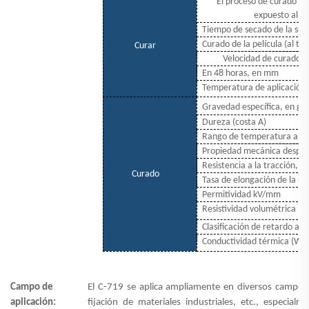
El proceso de curado co
expuesto al co
Tiempo de secado de la supe
Curado de la película (al ta
Curar
Velocidad de curado (
En 48 horas, en mm
Temperatura de aplicación 
Gravedad específica, en g
Dureza (costa A)
Rango de temperatura apli
Propiedad mecánica después
Resistencia a la tracción, 
Curado
Tasa de elongación de la ru
Permitividad kV/mm
Resistividad volumétrica (
Clasificación de retardo a l
Conductividad térmica (W/
Campo de
El C-719 se aplica ampliamente en diversos campos, 
aplicación:
fijación de materiales industriales, etc., especia