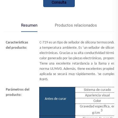
Consulta
Resumen
Productos relacionados
Características
C-719 es un tipo de sellador de silicona termoconduc
del producto:
a temperatura ambiente. Es
’
un sellador de silicona 
electrónicas. Gracias a su alta conductividad térmica
calor generado por las piezas electrónicas, proporcio
Tiene una excelente retardancia a la llama y est
norma UL94V0. Además, tiene excelentes propiedades 
aplicada se secará muy rápidamente.
’
se cumplen p
RoHS.
Parámetros del
Sistema de curado
producto:
Apariencia visual
Antes de curar
Color
Gravedad específica, en
3
g/cm