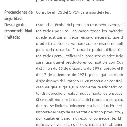
producto desempacado lo antes posible.
Precauciones de
Consulte el FDS del C-719 para más detalles.
seguridad:
Descargo de
Esta ficha técnica del producto representa verdader
responsabilidad
realizados por Cosil aplicando todos los métodos 
limitada:
puede sustituir a ningún ensayo necesario que deba
producto a prueba, ya que cada escenario de aplicaci
para cada usuario. El usuario podrá utilizar úni
realizados para justificar si el producto es adecuado p
garantiza que el producto es compatible con Cosil
dictamen de 15 de diciembre de 1993, aprobó el Re
de 17 de diciembre de 1971, por el que se establec
disposiciones del Tratado CE en materia de control de l
caso de que surja algún problema relacionado con la
tendrá derecho a realizar nuevamente los ensayos per
Si se confirma que la calidad del producto es la caus
de Cosil se limitará únicamente a la sustitución del p
importe del pago de las ventas de dicho producto, y 
por cualquier daño indirecto o consecuente. El us
normas y leyes locales de seguridad y de obtener tod