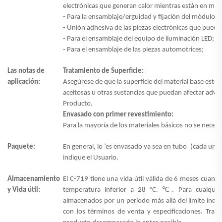
electrónicas que generan calor mientras están en mod
- Para la ensamblaje/erguidad y fijación del módulo d
- Unión adhesiva de las piezas electrónicas que pueden
- Para el ensamblaje del equipo de iluminación LED;
- Para el ensamblaje de las piezas automotrices;
Las notas de
Tratamiento de Superficie:
aplicación:
Asegúrese de que la superficie del material base esté 
aceitosas u otras sustancias que puedan afectar adv
Producto.
Envasado con primer revestimiento:
Para la mayoría de los materiales básicos no se necesi
Paquete:
En general, lo
’
es envasado ya sea en
tubo
(cada uno
indique el Usuario.
Almacenamiento
El C-719 tiene una vida útil válida de 6 meses cuand
℃
y Vida útil:
temperatura inferior a 28 °C.
. Para cualqui
almacenados por un período más allá del límite indic
con los términos de venta y especificaciones. Tra