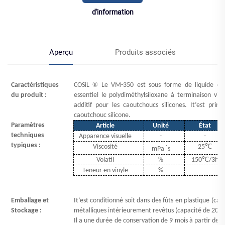
d'information
Aperçu
Produits associés
®
Caractéristiques
COSiL
Le VM-350 est sous forme de liquide cl
du produit :
essentiel le polydiméthylsiloxane à terminaison vin
additif pour les caoutchoucs silicones.
It
’
est princ
caoutchouc silicone.
Paramètres
Article
Unité
État
techniques
Apparence visuelle
-
-
.
typiques :
℃
Viscosité
25
mPa
s
℃
Volatil
%
150
/3h
Teneur en vinyle
%
Emballage et
It
’
est conditionné soit dans des fûts en plastique (ca
Stockage :
métalliques intérieurement revêtus (capacité de 200 
Il a une durée de conservation de 9 mois à partir de l