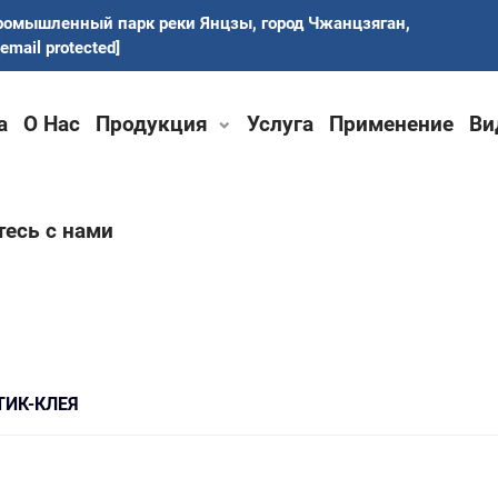
ромышленный парк реки Янцзы, город Чжанцзяган,
[email protected]
а
О Нас
Продукция
Услуга
Применение
Ви
есь с нами
ТИК-КЛЕЯ