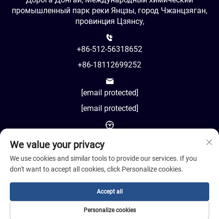
промышленный парк реки Янцзы, город Чжанцзяган,
провинция Цзянсу,
+86-512-56318652
+86-18112699252
[email protected]
[email protected]
AM8:00-PM18:00
We value your privacy
We use cookies and similar tools to provide our services. If you
don't want to accept all cookies, click Personalize cookies.
Авторское право © 2024 Jiangsu Cosil Advanced Material
Accept all
Co., Ltd.
Personalize cookies
Политика конфиденциальности