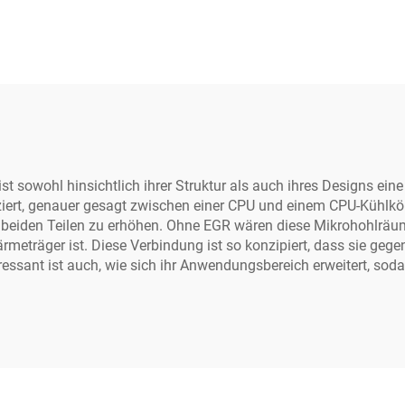
628
Dichtstoff C-7
st sowohl hinsichtlich ihrer Struktur als auch ihres Designs ei
rt, genauer gesagt zwischen einer CPU und einem CPU-Kühlkörper
iden Teilen zu erhöhen. Ohne EGR wären diese Mikrohohlräume m
ärmeträger ist. Diese Verbindung ist so konzipiert, dass sie g
eressant ist auch, wie sich ihr Anwendungsbereich erweitert, sod