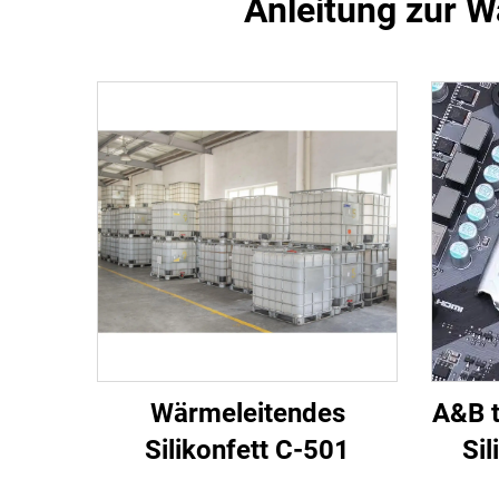
Anleitung zur 
Wärmeleitendes
A&B t
Silikonfett C-501
Sil
elekt