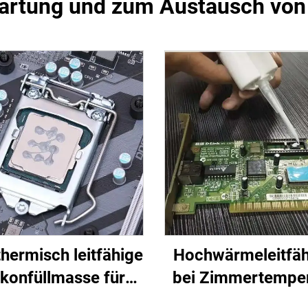
Wartung und zum Austausch von
hermisch leitfähige
Hochwärmeleitfäh
ikonfüllmasse für
bei Zimmertemper
ronische Bauteile C-
härtender Silik