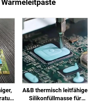
 Wärmeleitpaste
iger,
A&B thermisch leitfähige
atur
Silikonfüllmasse für
on-
elektronische Bauteile C-