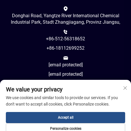
Donghai Road, Yangtze River International Chemical
Industrial Park, Stadt Zhangjiagang, Provinz Jiangsu,
+86-512-56318652
+86-18112699252
[email protected]
[email protected]
We value your privacy
AM8:00-PM18:00
We use cookies and similar tools to provide our services. If you
don't want to accept all cookies, click Personalize cookies.
Accept all
Urheberrecht © 2024 Jiangsu Cosil Advanced Material Co.,
Ltd.
Personalize cookies