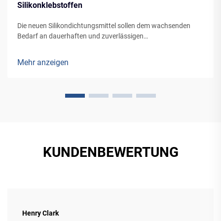
Silikonklebstoffen
Die neuen Silikondichtungsmittel sollen dem wachsenden
Bedarf an dauerhaften und zuverlässigen
Dichtungslösungen in verschiedenen Anwendungen, von
Gebäudefassaden bis zur Fahrzeugherstellung, gerecht
Mehr anzeigen
werden.
KUNDENBEWERTUNG
Henry Clark