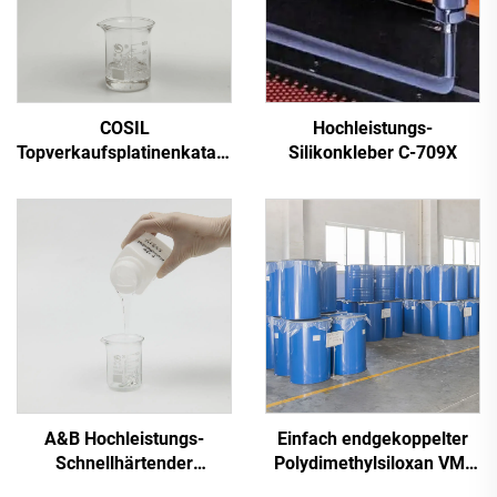
COSIL
Hochleistungs-
Topverkaufsplatinenkatalysator
Silikonkleber C-709X
mit bestem Preis
A&B Hochleistungs-
Einfach endgekoppelter
Schnellhärtender
Polydimethylsiloxan VM-
Silikonkleber C-8024
350