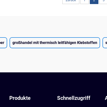
Zurück
1
2
3
ber
großhandel mit thermisch leitfähigen Klebstoffen
Produkte
Schnellzugriff