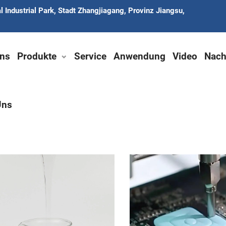
 Industrial Park, Stadt Zhangjiagang, Provinz Jiangsu,
ns
Produkte
Service
Anwendung
Video
Nach
Uns