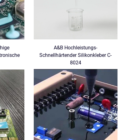
ähige
A&B Hochleistungs-
tronische
Schnellhärtender Silikonkleber C-
8024