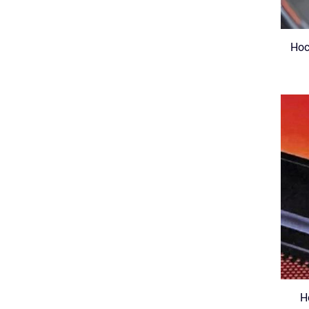
Hoc
H