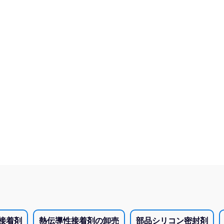
接着剤
熱伝導性接着剤の卸売
部品シリコン密封剤