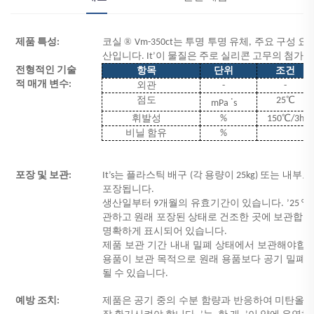
®
제품 특성:
코실
Vm-350ct는 투명 투명
유체, 주요 구성 
산입니다.
It
’
이 물질은 주로 실리콘 고무의 첨가물
전형적인 기술
항목
단위
조건
적 매개 변수:
외관
-
-
.
℃
점도
25
mPa
s
℃
휘발성
%
150
/3h
비닐 함유
%
포장 및 보관:
It
’
s는 플라스틱 배구 (각 용량이 25kg) 또는 내부로 
포장됩니다.
생산일부터 9개월의 유효기간이 있습니다.
’
25 
관하고 원래 포장된 상태로 건조한 곳에 보관합니다
명확하게 표시되어 있습니다.
제품 보관 기간 내내 밀폐 상태에서 보관해야합
용품이 보관 목적으로 원래 용품보다 공기 밀폐
될 수 있습니다.
예방 조치:
제품은 공기 중의 수분 함량과 반응하여 미탄올을