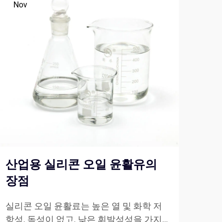
Nov
No
산업용 실리콘 오일 윤활유의
Cp
장점
와
실리콘 오일 윤활료는 높은 열 및 화학 저
최고
항성, 독성이 없고, 낮은 휘발성성을 가지
도성