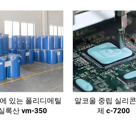
끝에 있는 폴리디메틸
알코올 중립 실리콘
실록산 vm-350
제 c-7200