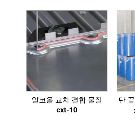
알코올 교차 결합 물질
단 
cxt-10