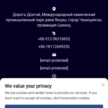
Дорога Донгай, Международный химический
промышленный парк реки Янцзы, город Чжанцзяган,
провинция Цзянсу,
+86-512-56318652
+86-18112699252
[email protected]
[email protected]
AM8:00-PM18:00
We value your privacy
We use cookies and similar tools to provide our services. If you
don't want to accept all cookies, click Personalize cookies.
Авторское право © 2024 Jiangsu Cosil Advanced Material