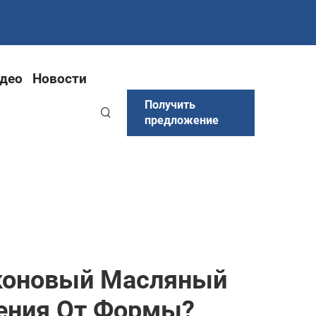
део
Новости
Получить
предложение
коновый Масляный
ения От Формы?