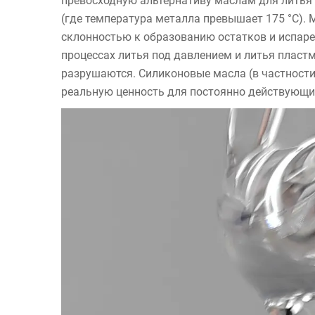
превосходную альтернативу маслам для литья 
(где температура металла превышает 175 °C).
склонностью к образованию остатков и испаре
процессах литья под давлением и литья пласт
разрушаются. Силиконовые масла (в частност
реальную ценность для постоянно действующих