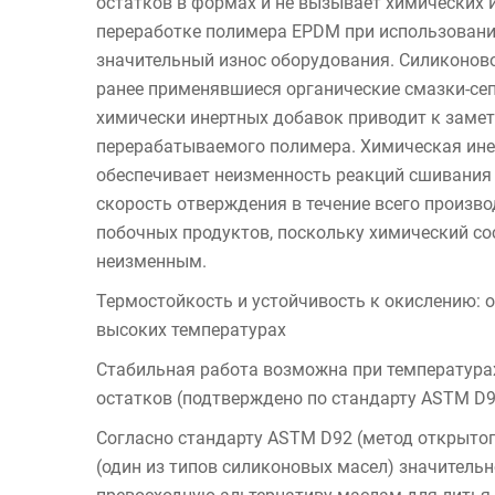
остатков в формах и не вызывает химических и
переработке полимера EPDM при использовани
значительный износ оборудования. Силиконово
ранее применявшиеся органические смазки-се
химически инертных добавок приводит к заме
перерабатываемого полимера. Химическая ин
обеспечивает неизменность реакций сшивания 
скорость отверждения в течение всего произв
побочных продуктов, поскольку химический с
неизменным.
Термостойкость и устойчивость к окислению: 
высоких температурах
Стабильная работа возможна при температурах
остатков (подтверждено по стандарту ASTM D9
Согласно стандарту ASTM D92 (метод открытог
(один из типов силиконовых масел) значительн