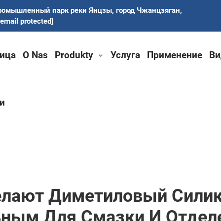
ромышленный парк реки Янцзы, город Чжанцзяган,
[email protected]
ица
O Nas
Produkty
Услуга
Применение
Ви
и
Делают Диметиловый Сили
ьным Для Смазки И Отдел