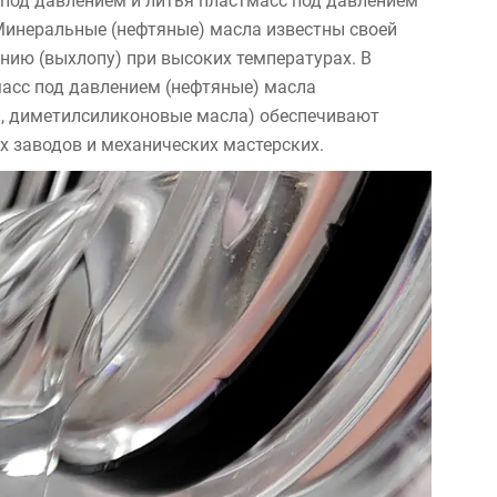
под давлением и литья пластмасс под давлением
 Минеральные (нефтяные) масла известны своей
нию (выхлопу) при высоких температурах. В
масс под давлением (нефтяные) масла
и, диметилсиликоновые масла) обеспечивают
 заводов и механических мастерских.