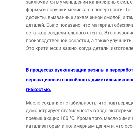
заключается в уменьшении капиллярных сил, 
формы и ловушки мениска на поверхности. То 
дефекты, вызванные захваченной смолой, и т
деталей. Было показано, что материал обеспеч
остатков разделительного агента. Это позволя
производственной оснастки, а также улучшить
Это критически важно, когда детали, изготовл
В процессах вулканизации резины и перерабо
нереакционная способность диметилсиликоно
гибкостью.
Масло сохраняет стабильность, что подтверж
демонстрирует стабильность в ходе экспериме
превышающих 180 °C. Кроме того, масло химич
катализаторам и полимерным цепям и, что осо