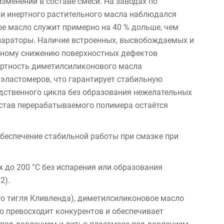
зменений в составе смеси. На заводах по
и инертного растительного масла наблюдался
е масло служит примерно на 40 % дольше, чем
параторы. Наличие встроенных, высвобождаемых и
тному снижению поверхностных дефектов
ертность диметилсиликонового масла
эластомеров, что гарантирует стабильную
одственного цикла без образования нежелательных
остав перерабатываемого полимера остаётся
обеспечение стабильной работы при смазке при
 до 200 °C без испарения или образования
2).
о тигля Кливленда), диметилсиликоновое масло
о превосходит конкурентов и обеспечивает