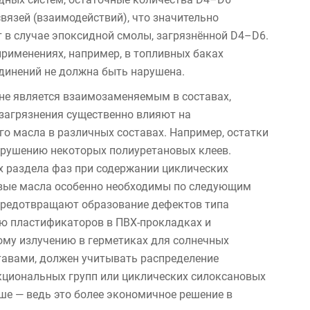
вязей (взаимодействий), что значительно
 в случае эпоксидной смолы, загрязнённой D4–D6.
рименениях, например, в топливных баках
единений не должна быть нарушена.
не является взаимозаменяемым в составах,
 загрязнения существенно влияют на
о масла в различных составах. Например, остатки
зрушению некоторых полиуретановых клеев.
 раздела фаз при содержании циклических
овые масла особенно необходимы по следующим
предотвращают образование дефектов типа
ию пластификаторов в ПВХ-прокладках и
ому излучению в герметиках для солнечных
тавами, должен учитывать распределение
кциональных групп или циклических силоксановых
ше — ведь это более экономичное решение в