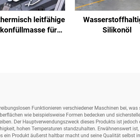
hermisch leitfähige
Wasserstoffhalt
ikonfüllmasse für
Silikonöl
ronische Bauteile C-
628
 reibungslosen Funktionieren verschiedener Maschinen bei, was se
 Oberflächen wie beispielsweise Formen bedecken und sicherstell
 bleiben. Der Hauptverwendungszweck dieses Produkts ist jedoch
higkeit, hohen Temperaturen standzuhalten. Erwähnenswert ist, d
s ein Produkt äußerst haltbar macht und seine Qualität selbst 