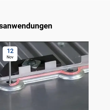
ltsanwendungen
12
2
Nov
No