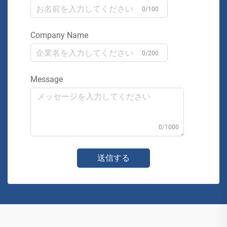
0/100
Company Name
0/200
Message
0/1000
送信する