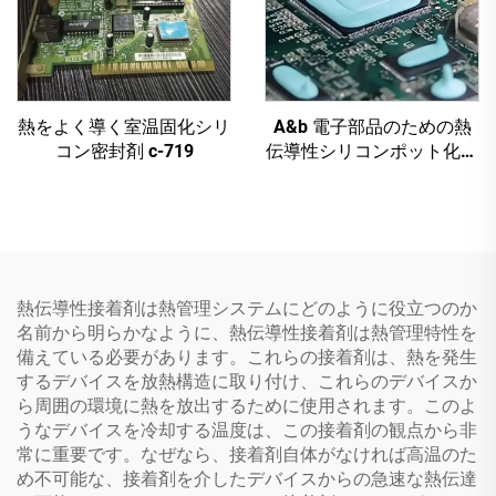
熱をよく導く室温固化シリ
A&b 電子部品のための熱
コン密封剤 c-719
伝導性シリコンポット化合
物 c-628t
熱伝導性接着剤は熱管理システムにどのように役立つのか
名前から明らかなように、熱伝導性接着剤は熱管理特性を
備えている必要があります。これらの接着剤は、熱を発生
するデバイスを放熱構造に取り付け、これらのデバイスか
ら周囲の環境に熱を放出するために使用されます。このよ
うなデバイスを冷却する温度は、この接着剤の観点から非
常に重要です。なぜなら、接着剤自体がなければ高温のた
め不可能な、接着剤を介したデバイスからの急速な熱伝達