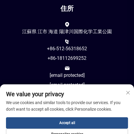
住所
江蘇県 江市 海道 陽津川国際化学工業公園
+86-512-56318652
+86-18112699252
[email protected]
[email protected]
We value your privacy
AM8:00-PM18:00
We use cookies and similar tools to provide our services. If you
don't want to accept all cookies, click Personalize cookies.
Accept all
著作権 © 2024 江蘇コシル先進材料有限公司。