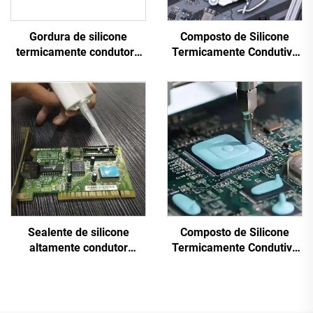
Gordura de silicone
Composto de Silicone
termicamente condutora
Termicamente Condutivo
C-501
para Peças Eletrônicas
A&B C-628
Sealente de silicone
Composto de Silicone
altamente condutor
Termicamente Condutivo
térmico, curado a
para Peças Eletrônicas
temperatura ambiente, C-
A&B C-628T
719