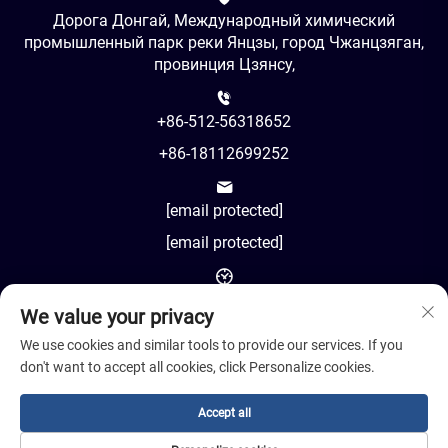
Дорога Донгай, Международный химический
промышленный парк реки Янцзы, город Чжанцзяган,
провинция Цзянсу,
+86-512-56318652
+86-18112699252
[email protected]
[email protected]
AM8:00-PM18:00
We value your privacy
We use cookies and similar tools to provide our services. If you
don't want to accept all cookies, click Personalize cookies.
Авторское право © 2024 Jiangsu Cosil Advanced Material
Accept all
Co., Ltd.