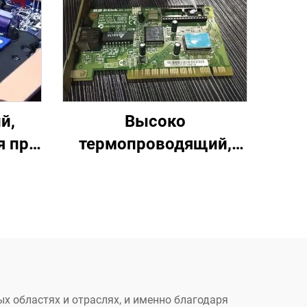
й,
Высоко
 при
термопроводящий,
отверждающийся при
комнатной
й
температуре
13
силиконовый
герметик C-719
х областях и отраслях, и именно благодаря