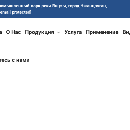
ромышленный парк реки Янцзы, город Чжанцзяган,
[email protected]
а
О Нас
Продукция
Услуга
Применение
Ви
есь с нами