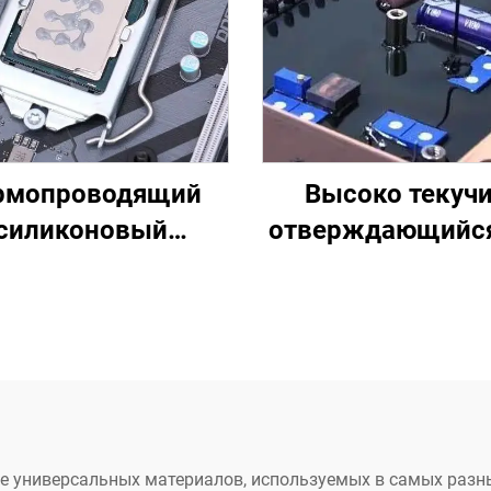
рмопроводящий
Высоко текучи
силиконовый
отверждающийся
компаунд для
комнатной
ктронных деталей
температуре
C-628
силиконовы
герметик C-7
е универсальных материалов, используемых в самых разны