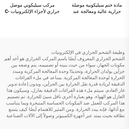
مادة ختم سيليكونية موصلة
مركب سيليكوني موصل
حرارية عالية ومعالجة عند
حراري لأجزاء الإلكترونيات C-
درجة حرارة الغرفة C-719
628T
وظيفة الشحم الحراري في الإلكترونيات
الشحم الحراري المعروف أيضًا باسم المركب الحراري هو أحد أهم
مكونات الجهاز، سواء من حيث بنيته أو تصميمه، يتم وضعه بين
جزأين يولدان الحرارة، وتحديدًا وحدة المعالجة المركزية ومبدد
الحرارة لوحدة المعالجة المركزية. يساعد في ملء الفراغات
الدقيقة لزيادة قدرة نقل الحرارة بين الجزأين، وبدون إعادة تدوير
غاز العادم، سيتم ملء هذه الفراغات الدقيقة بعازل، وسيكون هذا
العازل هو الهواء، وهو بعبارة أخرى ناقل سيئ للحرارة. تم تصميم
هذا المركب للعمل ضد المكونات الحساسة المتبخرة وبما يتناسب
مع أدائها، فإنه يبدد الحرارة. ومن المثير للاهتمام أيضًا كيف يتسع
نطاقه بحيث يمتد عبر أجهزة الكمبيوتر وصولاً إلى الآلات الصناعية