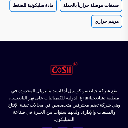
صمغات موصلة حرارياً بالجملة
مادة سليكونية للضغط
مرهم حراري
تقع شركة جيانغسو كوسيل أدفانسد ماتيريال المحدودة في
منطقة تشانغجياганغ الدولية للكيميائيات على نهر اليانغتسه،
وهي شركة تضم محترفين متخصصين في مجالات تقنية الإنتاج
والمبيعات والإدارة، ولديهم سنوات من الخبرة في صناعة
السيليكون.