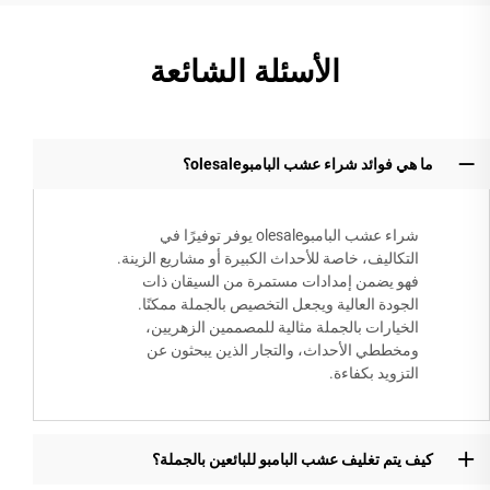
الأسئلة الشائعة
ما هي فوائد شراء عشب البامبوolesale؟
شراء عشب البامبوolesale يوفر توفيرًا في
التكاليف، خاصة للأحداث الكبيرة أو مشاريع الزينة.
فهو يضمن إمدادات مستمرة من السيقان ذات
الجودة العالية ويجعل التخصيص بالجملة ممكنًا.
الخيارات بالجملة مثالية للمصممين الزهريين،
ومخططي الأحداث، والتجار الذين يبحثون عن
التزويد بكفاءة.
كيف يتم تغليف عشب البامبو للبائعين بالجملة؟