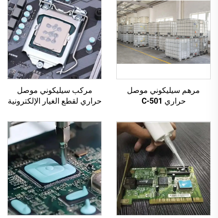
مرهم سيليكوني موصل
مركب سيليكوني موصل
حراري C-501
حراري لقطع الغيار الإلكترونية
C-628 من A&B