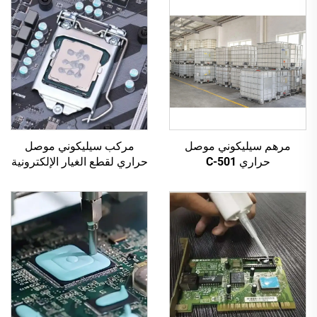
مرهم سيليكوني موصل
مركب سيليكوني موصل
حراري C-501
حراري لقطع الغيار الإلكترونية
C-628 من A&B