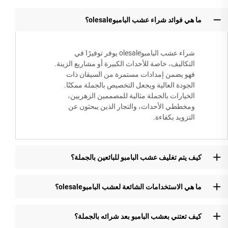
ما هي فوائد شراء عشب البامبوolesale؟
شراء عشب البامبوolesale يوفر توفيرًا في
التكاليف، خاصة للأحداث الكبيرة أو مشاريع الزينة.
فهو يضمن إمدادات مستمرة من السيقان ذات
الجودة العالية ويجعل التخصيص بالجملة ممكنًا.
الخيارات بالجملة مثالية للمصممين الزهريين،
ومخططي الأحداث، والتجار الذين يبحثون عن
التزويد بكفاءة.
كيف يتم تغليف عشب البامبو للبائعين بالجملة؟
ما هي الاستخدامات الشائعة لعشب البامبوolesale؟
كيف تعتني بعشب البامبو بعد شرائه بالجملة؟