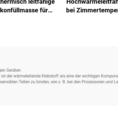
hermisch leitfähige
Hochwärmeleitfäh
ikonfüllmasse für
bei Zimmertemper
ronische Bauteile C-
härtender Silik
628
Dichtstoff C-7
gen Geräten
te ist der wärmeleitende Klebstoff als eine der wichtigen Kompon
sensiblen Teilen zu binden, wie z. B. bei den Prozessoren und Le