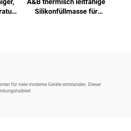
iger,
A&B thermisch leitfähige
atur
Silikonfüllmasse für
on-
elektronische Bauteile C-
19
628T
enten für viele moderne Geräte entstanden. Dieser
istungshalbleit