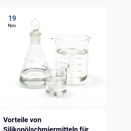
19
2
Nov
No
Vorteile von
Obe
Silikonölschmiermitteln für
ihr