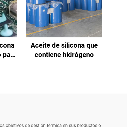
icona
Aceite de silicona que
 para
contiene hidrógeno
as A&B
s objetivos de gestión térmica en sus productos o