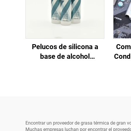
Pelucos de silicona a
Comp
base de alcohol
Cond
resistentes a las
Pieza
intemperie para uso
general en equipos
eléctricos industriales
Encontrar un proveedor de grasa térmica de gran 
Muchas empresas luchan por encontrar el proveedo