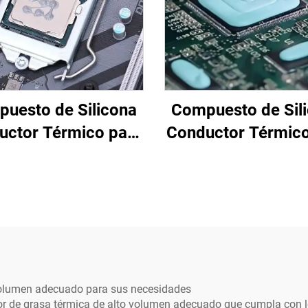
uesto de Silicona
Compuesto de Sil
uctor Térmico para
Conductor Térmico
s Electrónicas A&B
Piezas Electrónic
C-628
C-628T
volumen adecuado para sus necesidades
r de grasa térmica de alto volumen adecuado que cumpla con lo