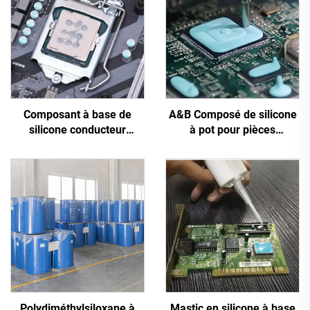
Composant à base de
A&B Composé de silicone
silicone conducteur
à pot pour pièces
thermique A&B pour
électroniques à conduction
pièces électroniques C-
thermique C-628T
628
Polydiméthylsiloxane à
Mastic en silicone à base