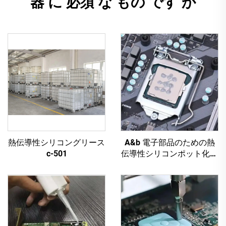
器 に 必須 な もの です か
熱伝導性シリコングリース
A&b 電子部品のための熱
c-501
伝導性シリコンポット化合
物 c-628