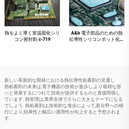
熱をよく導く室温固化シリ
A&b 電子部品のための熱
コン密封剤 c-719
伝導性シリコンポット化合
物 c-628t
新しい革新的な開発における熱伝導性粘着剤の見通し
熱粘着剤の未来は,電子機器の技術が進歩し,より複雑な形
へと発展するにつれて,技術が提供するものと直接関係し
ています. 熱管理は,業界全体でさらに大きなテーマになる
でしょう. 熱粘着剤は,技術的な進歩によって,新分野への移
行により,効果性と幅広い適用性が向上すると予想されま
す.