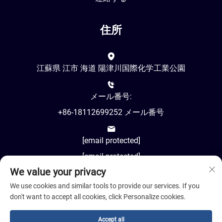
住所
江蘇県 江市 海道 陽津川国際化学工業公園
メール番号:
+86-18112699252 メール番号
[email protected]
[email protected]
We value your privacy
AM8:00-PM18:00
We use cookies and similar tools to provide our services. If you
don't want to accept all cookies, click Personalize cookies.
Accept all