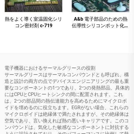
熱をよく導く室温固化シリ
A&b 電子部品のための熱
コン密封剤 c-719
伝導性シリコンポット化合
物 c-628t
電子機器におけるサーマルグリースの役割
サーマルグリースはサーマルコンパウンドとも呼ばれ、構
造と設計の両方の点でデバイスエンジニアリングの最も重
要なコンポーネントの1つであり、2つの発熱部品、具体的
にはCPUとCPUヒートシンクの間に配置されます。これ
は、2つの部品間の熱伝達能力を高めるためにマイクロボ
イドを埋めるのに役立ちます。EGRがない場合、これらの
マイクロボイドは絶縁体で満たされますが、その絶縁体は
空気であり、言い換えれば熱の悪いキャリアです。このコ
ンパウンドは、気化した敏感なコンポーネントに対抗する
ように設計されており、そのパフォーマンスに比例して熱