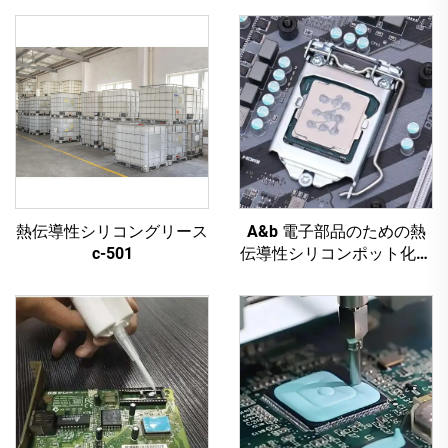
熱伝導性シリコングリース
A&b 電子部品のための熱
c-501
伝導性シリコンポット化合
物 c-628