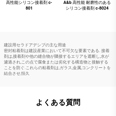
高性能シリコン接着剤 c-
A&b 高性能 耐磨性のある
801
シリコン接着剤 c-8024
建設用セラドアデシブの主な用途
密封粘着剤は建設産業において不可欠な要素である. 接着
剤は,接着剤や他の縫合物が隣接するエリアを遮断し,水が
濾過され,この点で腐食または劣化する構造物と接触する
ことを防ぐ.これらの粘着剤は,ガラス,金属,コンクリートを
結合させ,恒久
よくある質問