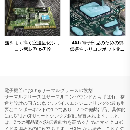
熱をよく導く室温固化シリ
A&b 電子部品のための熱
コン密封剤 c-719
伝導性シリコンポット化合
物 c-628t
電子機器におけるサーマルグリースの役割
サーマルグリースはサーマルコンパウンドとも呼ばれ、構
造と設計の両方の点でデバイスエンジニアリングの最も重
要なコンポーネントの1つであり、2つの発熱部品、具体的
にはCPUとCPUヒートシンクの間に配置されます。これ
は、2つの部品間の熱伝達能力を高めるためにマイクロボ
イドを埋めるのに役立ちます。EGRがない場合、これらの