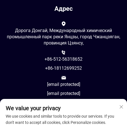
Адрес
Дорога Донгай, Международный химический
промышленный парк реки Янцзы, город Чжанцзяган,
провинция Цзянсу,
+86-512-56318652
+86-18112699252
[email protected]
[email protected]
We value your privacy
AM8:00-PM18:00
We use cookies and similar tools to provide our services. If you
don't want to accept all cookies, click Personalize cookies.