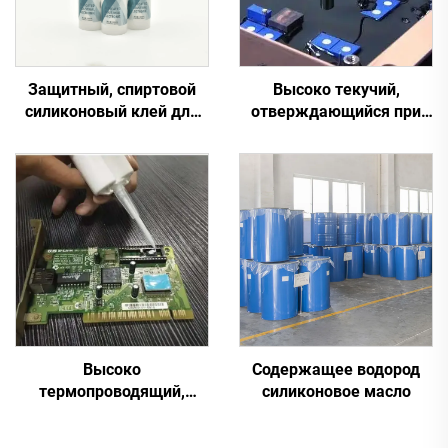
Защитный, спиртовой
Высоко текучий,
силиконовый клей для
отверждающийся при
общего использования
комнатной температуре
на промышленном
силиконовый герметик
электрическом
C-713
оборудовании
Высоко
Содержащее водород
термопроводящий,
силиконовое масло
отверждающийся при
комнатной температуре