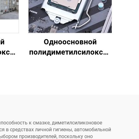
ый
Одноосновной
оксан
полидиметилсилоксан
A-4103
способность к смазке, диметилсиликоновое
я в средствах личной гигиены, автомобильной
ыбором производителей, поскольку оно