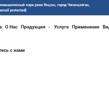
ромышленный парк реки Янцзы, город Чжанцзяган,
[email protected]
а
О Нас
Продукция
Услуга
Применение
Ви
есь с нами