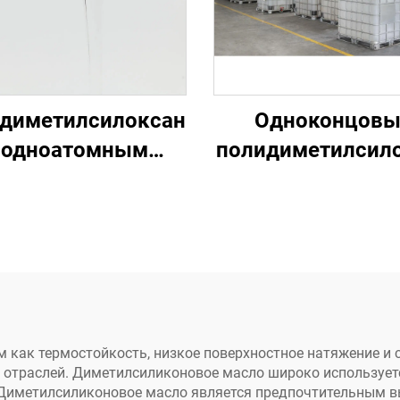
диметилсилоксан
Одноконцов
 одноатомным
полидиметилсил
ершением VM-500
VM-500CT
 как термостойкость, низкое поверхностное натяжение и 
 отраслей. Диметилсиликоновое масло широко используетс
Диметилсиликоновое масло является предпочтительным в