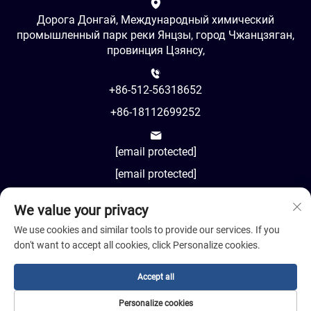
Дорога Донгай, Международный химический
промышленный парк реки Янцзы, город Чжанцзяган,
провинция Цзянсу,
+86-512-56318652
+86-18112699252
[email protected]
[email protected]
We value your privacy
AM8:00-PM18:00
We use cookies and similar tools to provide our services. If you
don't want to accept all cookies, click Personalize cookies.
Accept all
Авторское право © 2024 Jiangsu Cosil Advanced Material
Co., Ltd.
Personalize cookies