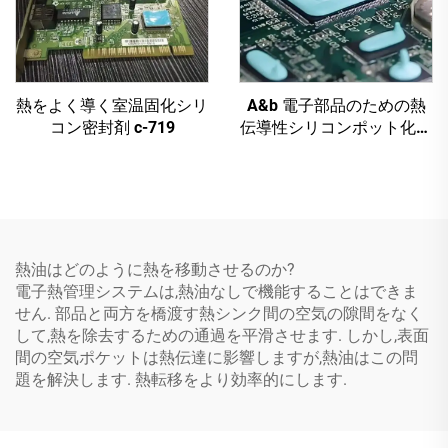
熱をよく導く室温固化シリ
A&b 電子部品のための熱
コン密封剤 c-719
伝導性シリコンポット化合
物 c-628t
熱油はどのように熱を移動させるのか?
電子熱管理システムは,熱油なしで機能することはできま
せん. 部品と両方を橋渡す熱シンク間の空気の隙間をなく
して,熱を除去するための通過を平滑させます. しかし,表面
間の空気ポケットは熱伝達に影響しますが,熱油はこの問
題を解決します. 熱転移をより効率的にします.