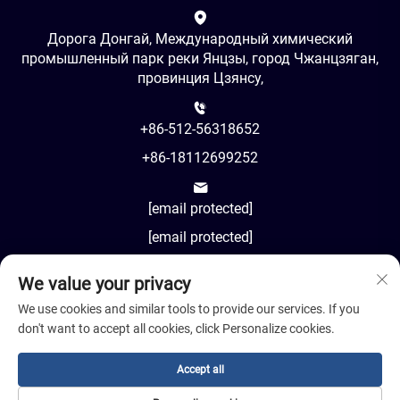
Дорога Донгай, Международный химический
промышленный парк реки Янцзы, город Чжанцзяган,
провинция Цзянсу,
+86-512-56318652
+86-18112699252
[email protected]
[email protected]
We value your privacy
AM8:00-PM18:00
We use cookies and similar tools to provide our services. If you
don't want to accept all cookies, click Personalize cookies.
Accept all
Авторское право © 2024 Jiangsu Cosil Advanced Material