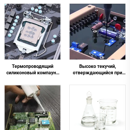
Термопроводящий
Высоко текучий,
силиконовый компаунд
отверждающийся при
для электронных
комнатной температуре
деталей C-628
силиконовый герметик
C-713