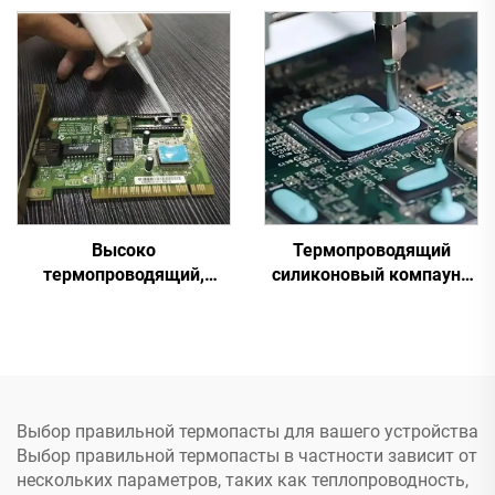
деталей C-628
Высоко
Термопроводящий
термопроводящий,
силиконовый компаунд
отверждающийся при
для электронных
комнатной температуре
компонентов C-628T
силиконовый герметик
C-719
Выбор правильной термопасты для вашего устройства
Выбор правильной термопасты в частности зависит от
нескольких параметров, таких как теплопроводность,