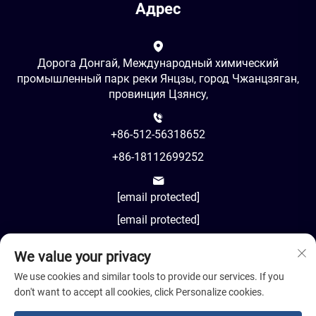
Адрес
Дорога Донгай, Международный химический
промышленный парк реки Янцзы, город Чжанцзяган,
провинция Цзянсу,
+86-512-56318652
+86-18112699252
[email protected]
[email protected]
We value your privacy
AM8:00-PM18:00
We use cookies and similar tools to provide our services. If you
don't want to accept all cookies, click Personalize cookies.